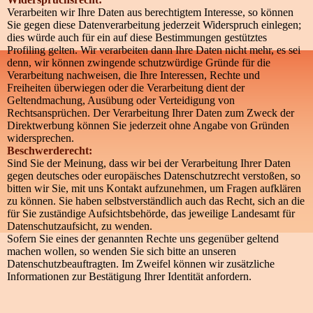
Verarbeiten wir Ihre Daten aus berechtigtem Interesse, so können
Sie gegen diese Datenverarbeitung jederzeit Widerspruch einlegen;
dies würde auch für ein auf diese Bestimmungen gestütztes
Profiling gelten. Wir verarbeiten dann Ihre Daten nicht mehr, es sei
denn, wir können zwingende schutzwürdige Gründe für die
Verarbeitung nachweisen, die Ihre Interessen, Rechte und
Freiheiten überwiegen oder die Verarbeitung dient der
Geltendmachung, Ausübung oder Verteidigung von
Rechtsansprüchen. Der Verarbeitung Ihrer Daten zum Zweck der
Direktwerbung können Sie jederzeit ohne Angabe von Gründen
widersprechen.
Beschwerderecht:
Sind Sie der Meinung, dass wir bei der Verarbeitung Ihrer Daten
gegen deutsches oder europäisches Datenschutzrecht verstoßen, so
bitten wir Sie, mit uns Kontakt aufzunehmen, um Fragen aufklären
zu können. Sie haben selbstverständlich auch das Recht, sich an die
für Sie zuständige Aufsichtsbehörde, das jeweilige Landesamt für
Datenschutzaufsicht, zu wenden.
Sofern Sie eines der genannten Rechte uns gegenüber geltend
machen wollen, so wenden Sie sich bitte an unseren
Datenschutzbeauftragten. Im Zweifel können wir zusätzliche
Informationen zur Bestätigung Ihrer Identität anfordern.