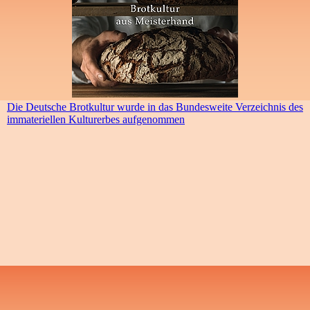
Die Deutsche Brotkultur wurde in das Bundesweite Verzeichnis des
immateriellen Kulturerbes aufgenommen