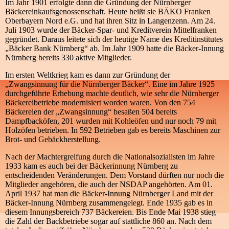
Im Jahr 1901 erfolgte dann die Gründung der Nürnberger
Bäckereinkaufsgenossenschaft. Heute heißt sie BÄKO Franken
Oberbayern Nord e.G. und hat ihren Sitz in Langenzenn. Am 24.
Juli 1903 wurde der Bäcker-Spar- und Kreditverein Mittel­franken
gegründet. Daraus leitete sich der heutige Name des Kreditinstitutes
„Bäcker Bank Nürnberg“ ab. Im Jahr 1909 hatte die Bäcker-Innung
Nürnberg bereits 330 aktive Mitglieder.
Im ersten Weltkrieg kam es dann zur Gründung der
„Zwangsinnung für die Nürnberger Bäcker“. Eine im Jahre 1925
durch­geführte Erhebung machte deutlich, wie sehr die Nürnberger
Bäckereibetriebe modernisiert worden waren. Von den 754
Bäckereien der „Zwangsinnung“ besaßen 504 bereits
Dampfbacköfen, 201 wurden mit Kohleöfen und nur noch 79 mit
Holzöfen betrieben. In 592 Betrieben gab es bereits Maschinen zur
Brot- und Gebäckherstellung.
Nach der Machtergreifung durch die Nationalsozialisten im Jahre
1933 kam es auch bei der Bäckerinnung Nürnberg zu
entscheidenden Veränderungen. Dem Vorstand dürften nur noch die
Mitglieder angehören, die auch der NSDAP angehörten. Am 01.
April 1937 hat man die Bäcker-Innung Nürnberger Land mit der
Bäcker-Innung Nürnberg zusammengelegt. Ende 1935 gab es in
diesem Innungsbereich 737 Bäckereien. Bis Ende Mai 1938 stieg
die Zahl der Backbetriebe sogar auf stattliche 860 an. Nach dem