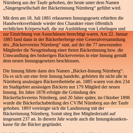
Nürnberg aus der Taufe gehoben, der heute unter dem Namen
„Sängergesellschaft der Bäckerinnung Nürnberg“ geführt wird.
Mit dem am 18. Juli 1881 erlassenen Innungsgesetz erhielten die
Handwerksverbände wieder den Charakter einer öffentlich
rechtlichen Körperschaft, die zur Ausbildung von Lehrlingen und
zur Einrichtung von Ausschüssen berechtigt waren. Am 22. Januar
1885 fand dann in der Bäckerherberge eine Generalversammlung
des „Bäckervereins Nürnberg“ statt, auf der die 77 anwesenden
Mitglieder die Neugründung einer freien Bäckerinnung bzw. die
Umwandlung des bisherigen Bäckervereins in eine Innung gemäß
dem neuen Innungsgesetzes beschlossen.
Die Innung führte dann den Namen „Bäcker-Innung Nürnberg“.
Da es sich um eine freie Innung handelte, gehörten ihr nicht alle in
Nürnberg ansässigen Bäckereibetriebe an. 1885 waren von den 234
im Stadtgebiet ansässigen Bäckern nur 179 Mitglied der neuen
Innung. Im Jahre 1878 erfolgte die Gründung des
Bäckerfachvereins Nürnberg, und 20 Jahre später, im Oktober 1898
wurde die Bäckerfachabteilung des CVJM Nürnberg aus der Taufe
gehoben. 1893 vereinigte sich die Landinnung mit der
Bäckerinnung Nürnberg. Somit stieg ihre Mitgliederzahl auf
insgesamt 237 an. In diesem Jahr wurde auch die Innungs­kranken­
kasse für die Bäcker gegründet.