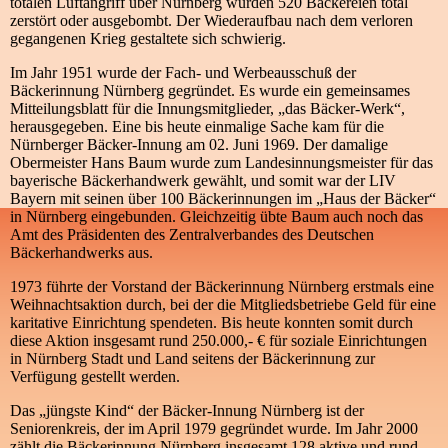
totalen Luftangriff über Nürnberg wurden 520 Bäckereien total
zerstört oder ausgebombt. Der Wiederaufbau nach dem verloren
gegangenen Krieg gestaltete sich schwierig.
Im Jahr 1951 wurde der Fach- und Werbeausschuß der
Bäckerinnung Nürnberg gegründet. Es wurde ein gemeinsames
Mitteilungsblatt für die Innungsmitglieder, „das Bäcker-Werk“,
herausgegeben. Eine bis heute einmalige Sache kam für die
Nürnberger Bäcker-Innung am 02. Juni 1969. Der damalige
Obermeister Hans Baum wurde zum Landesinnungsmeister für das
bayerische Bäckerhandwerk gewählt, und somit war der LIV
Bayern mit seinen über 100 Bäckerinnungen im „Haus der Bäcker“
in Nürnberg eingebunden. Gleichzeitig übte Baum auch noch das
Amt des Präsidenten des Zentralverbandes des Deutschen
Bäckerhandwerks aus.
1973 führte der Vorstand der Bäckerinnung Nürnberg erstmals eine
Weihnachtsaktion durch, bei der die Mitgliedsbetriebe Geld für eine
karitative Einrichtung spendeten. Bis heute konnten somit durch
diese Aktion insgesamt rund 250.000,- € für soziale Einrichtungen
in Nürnberg Stadt und Land seitens der Bäckerinnung zur
Verfügung gestellt werden.
Das „jüngste Kind“ der Bäcker-Innung Nürnberg ist der
Seniorenkreis, der im April 1979 gegründet wurde. Im Jahr 2000
zählt die Bäckerinnung Nürnberg insgesamt 128 aktive und rund