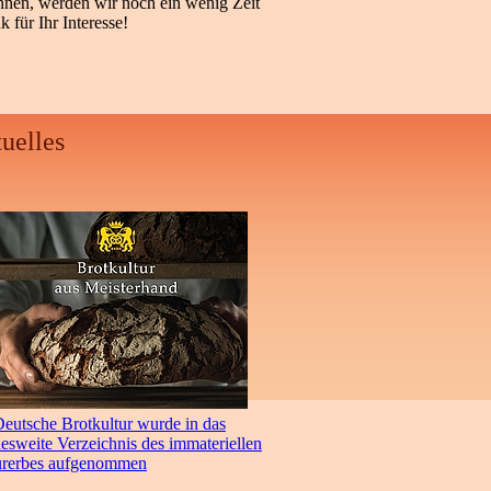
nnen, werden wir noch ein wenig Zeit
 für Ihr Interesse!
uelles
eutsche Brotkultur wurde in das
sweite Verzeichnis des immateriellen
urerbes aufgenommen